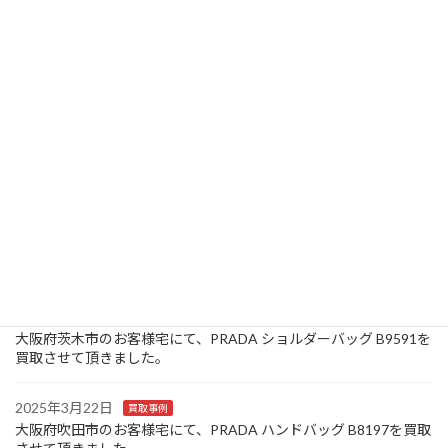
2025年3月27日
買取事例
大阪府箕面市のお客様宅にて、ATELIER ZERO レザージャケット
内側ボア付き ブラック P02718 サイズ50を買取させて頂きまし
た。
2025年3月26日
お知らせ
大阪府池田市のお客様宅にて、Louis Vuitton モノグラム キーケー
ス ミュルティクレ 4連 M69517/CT0150を買取させて頂きまし
た。
2025年3月25日
買取事例
大阪府豊中市のお客様宅にて、Canon コンパクトデジタルカメラ
IXY 320を買取させて頂きました。
2025年3月24日
買取事例
大阪府茨木市のお客様宅にて、PRADA ショルダーバッグ B9591を
買取させて頂きました。
2025年3月22日
買取事例
大阪府吹田市のお客様宅にて、PRADA ハンドバッグ B8197を買取