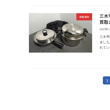
三木市
買取事例
買取
2023年
三木市
ました
れてい
投
1
固
定
稿
ペ
の
ー
ジ
ペ