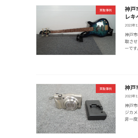
神戸市
買取事例
レキ
2023年
神戸市
取させ
ーです
神戸
買取事例
2023年
神戸市
ジカメ
非一度