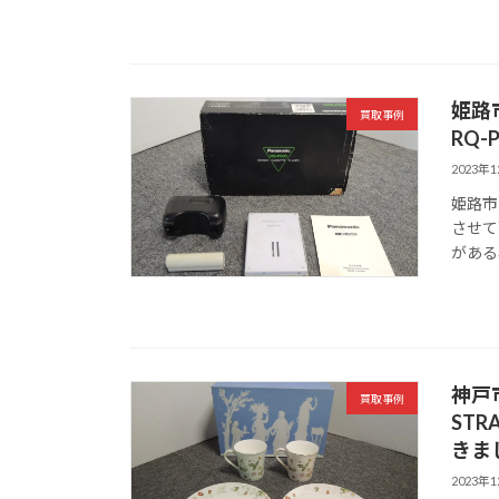
姫路
買取事例
RQ
2023年
姫路市
させて
がある
神戸
買取事例
ST
きま
2023年