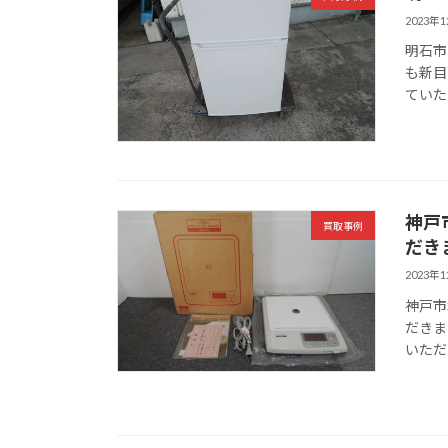
2023年
明石市
も新目
ていた
神戸
買取事例
だき
2023年
神戸市
だきま
いただ