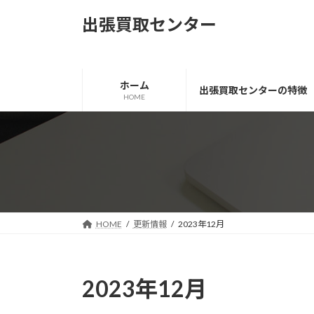
コ
ナ
出張買取センター
ン
ビ
テ
ゲ
ン
ー
ツ
シ
ホーム
出張買取センターの特徴
へ
ョ
HOME
ス
ン
キ
に
ッ
移
プ
動
HOME
更新情報
2023年12月
2023年12月