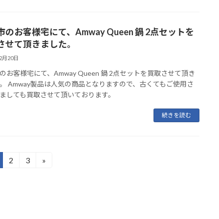
のお客様宅にて、Amway Queen 鍋 2点セットを
させて頂きました。
12月20日
のお客様宅にて、Amway Queen 鍋 2点セットを買取させて頂き
。 Amway製品は人気の商品となりますので、古くてもご使用さ
ましても買取させて頂いております。
続きを読む
2
3
»
固
固
定
定
ペ
ペ
ー
ー
ジ
ジ