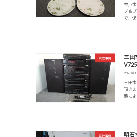
神戸市灘
プ＆プ
で、保
三田
買取事例
V7
2023年
三田市
頂きま
態によ
明石
買取事例