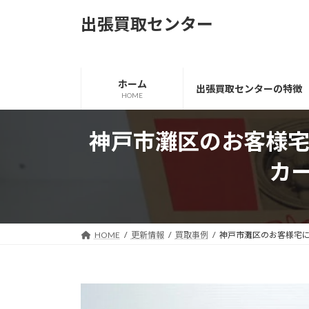
コ
ナ
出張買取センター
ン
ビ
テ
ゲ
ン
ー
ツ
シ
ホーム
出張買取センターの特徴
へ
ョ
HOME
ス
ン
キ
に
神戸市灘区のお客様宅にて、
ッ
移
プ
動
カー
HOME
更新情報
買取事例
神戸市灘区のお客様宅にて、N