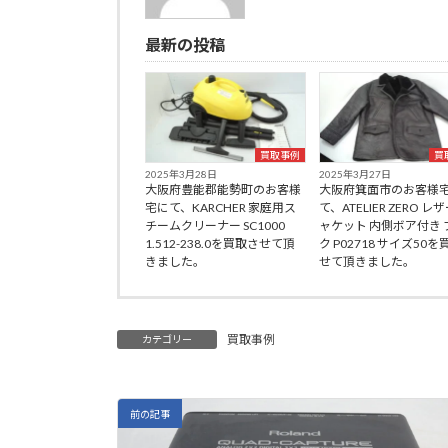
最新の投稿
買取事例
買
2025年3月28日
2025年3月27日
大阪府豊能郡能勢町のお客様
大阪府箕面市のお客様
宅にて、KARCHER 家庭用ス
て、ATELIER ZERO レ
チームクリーナー SC1000
ャケット 内側ボア付き 
1.512-238.0を買取させて頂
ク P02718 サイズ50
きました。
せて頂きました。
買取事例
カテゴリー
前の記事