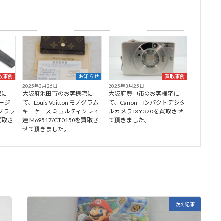
取事例
お知らせ
買取事例
2025年3月26日
2025年3月25日
宅に
大阪府池田市のお客様宅に
大阪府豊中市のお客様宅に
ザージ
て、Louis Vuitton モノグラム
て、Canon コンパクトデジタ
ブラッ
キーケース ミュルティクレ 4
ルカメラ IXY 320を買取させ
を買取さ
連 M69517/CT0150を買取さ
て頂きました。
せて頂きました。
次の記事