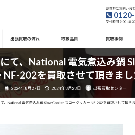
お気軽にお問い合
0120-
受付時間 9:00-18:0
出張買取の流れ
取扱品目
買取事例
National 電気煮込み鍋 Slo
 NF-202を買取させて頂きま
最
2024年8月27日
2024年8月28日
出張買取センター
終
更
新
日
ational 電気煮込み鍋 Slow Cooker スロークッカー NF-202を買取させて頂
時
: